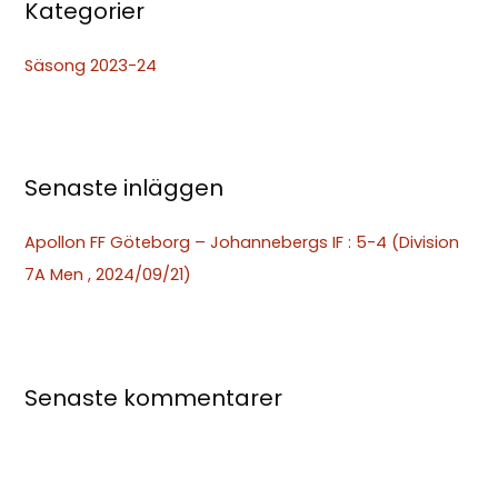
Kategorier
f
t
Säsong 2023-24
e
r
:
Senaste inläggen
Apollon FF Göteborg – Johannebergs IF : 5-4 (Division
7A Men , 2024/09/21)
Senaste kommentarer