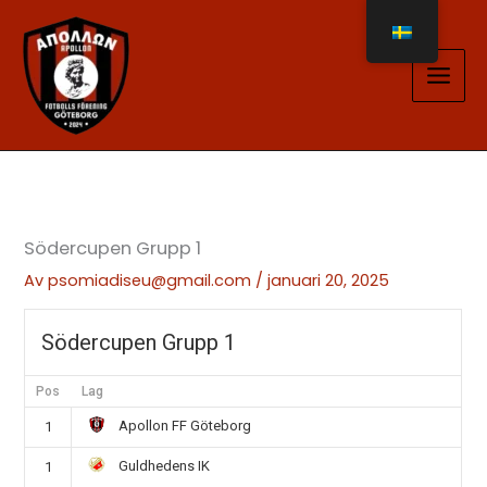
Hoppa
till
innehåll
Södercupen Grupp 1
Av
psomiadiseu@gmail.com
/
januari 20, 2025
Södercupen Grupp 1
Pos
Lag
Apollon FF Göteborg
1
Guldhedens IK
1