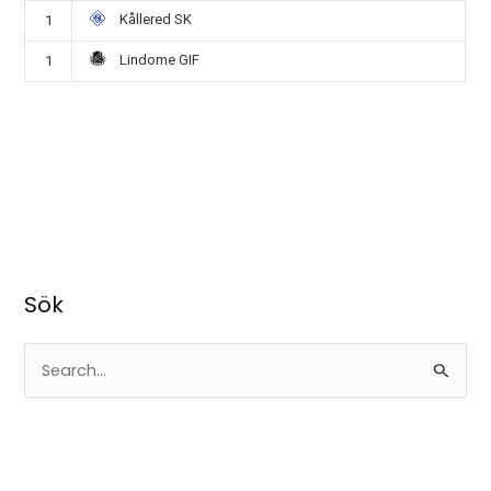
Kållered SK
1
Lindome GIF
1
Sök
S
ö
k
e