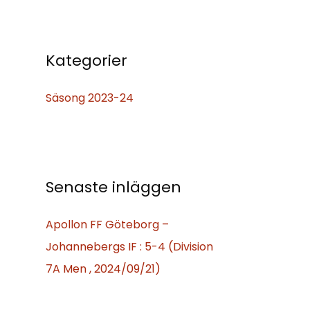
k
e
f
Kategorier
t
Säsong 2023-24
e
r
:
Senaste inläggen
Apollon FF Göteborg –
Johannebergs IF : 5-4 (Division
7A Men , 2024/09/21)