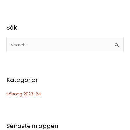
Sök
S
ö
k
e
Kategorier
f
t
Säsong 2023-24
e
r
:
Senaste inläggen