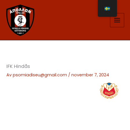
Hoppa
till
innehåll
IFK Hindås
Av
psomiadiseu@gmail.com
/
november 7, 2024