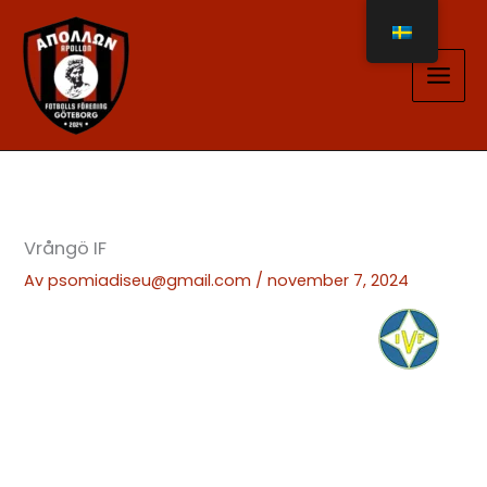
Hoppa
till
innehåll
Vrångö IF
Av
psomiadiseu@gmail.com
/
november 7, 2024