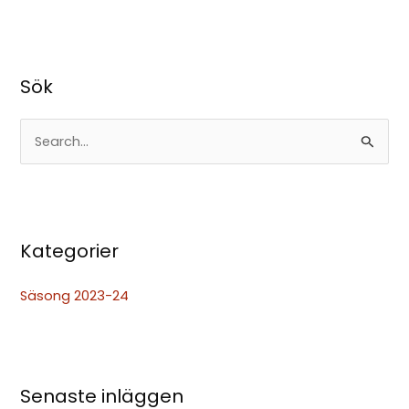
Sök
S
ö
k
e
Kategorier
f
t
Säsong 2023-24
e
r
:
Senaste inläggen